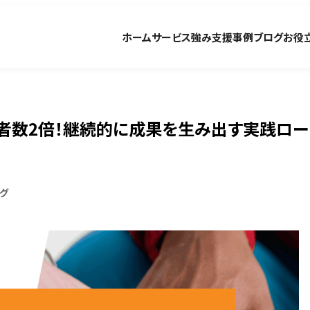
ホーム
サービス
強み
支援事例
ブログ
お役
加者数2倍！継続的に成果を生み出す実践ロー
グ