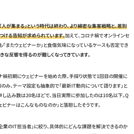
ば人が集まる」という時代は終わり、より綿密な集客戦略と、差別
つける告知が求められています。
加えて、コロナ禍でオンラインセ
も「またウェビナーか」と食傷気味になっているケースも否定でき
きな反響を得るのが難しくなってきています。
ロナ禍初期にウェビナーを始めた際、手探り状態で1回目の開催に
知のみ、テーマ設定も抽象的で「最新IT動向について語ります」と
申し込み数は20名ほどで、当日実際に参加したのは10名以下。Q
ェビナーはこんなものなのか」と落胆したそうです。
堅企業のIT担当者」に絞り、具体的にどんな課題を解決できるのか