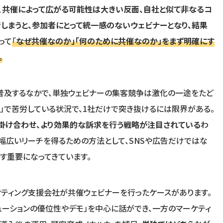
、
共催によって広がる可能性は大きい反面、自社と似て非なるコ
しまうと、参加者にとって統一感のないウェビナーとなり、結果
って
「
なぜ共催なのか」「何のために共催なのか」をまず明確にす
。
普及するなかで、単独ウェビナーの集客競争は激化の一途をたど
客」で苦労している状況で、1社だけで突き抜けるには限界がある。
掛け合わせ、より効果的な訴求を行う戦略が注目されている
わ
り幅広いリーチを得るための方法として、SNSや広告だけではな
ます重要になってきています。
ケティング支援会社が共催ウェビナーを行ったケースがあります。
ューションの優位性やデモ」を中心に話ができ、一方のマーケティ