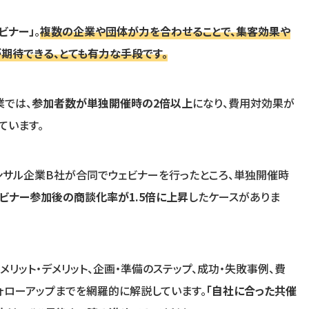
ビナー」
。
複数の企業や団体が力を合わせることで、集客効果や
期待できる、とても有力な手段です。
業では、
参加者数が単独開催時の2倍以上
になり、費用対効果が
ています。
コンサル企業B社が合同でウェビナーを行ったところ、単独開催時
ビナー参加後の商談化率が1.5倍に上昇
したケースがありま
リット・デメリット、企画・準備のステップ、成功・失敗事例、費
ォローアップまでを網羅的に解説しています。
「自社に合った共催