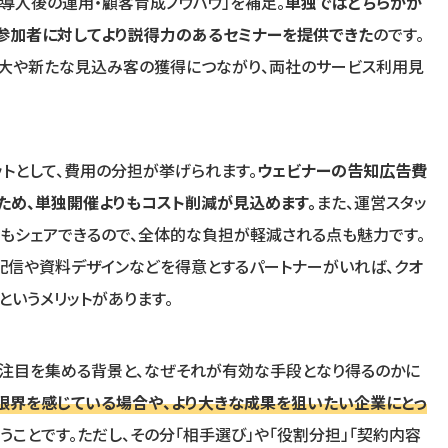
導入後の運用・顧客育成ノウハウ」を補足。
単独ではどちらかが
、参加者に対してより説得力のあるセミナーを提供できた
のです。
拡大や新たな見込み客の獲得につながり、両社のサービス利用見
ットとして、費用の分担が挙げられます。
ウェビナーの告知広告費
ため、単独開催よりもコスト削減が見込めます。
また、運営スタッ
もシェアできるので、全体的な負担が軽減される点も魅力です。
配信や資料デザインなどを得意とするパートナーがいれば、クオ
というメリットがあります。
が注目を集める背景と、なぜそれが有効な手段となり得るのかに
限界を感じている場合や、より大きな成果を狙いたい企業にとっ
うことです。ただし、その分「相手選び」や「役割分担」「契約内容