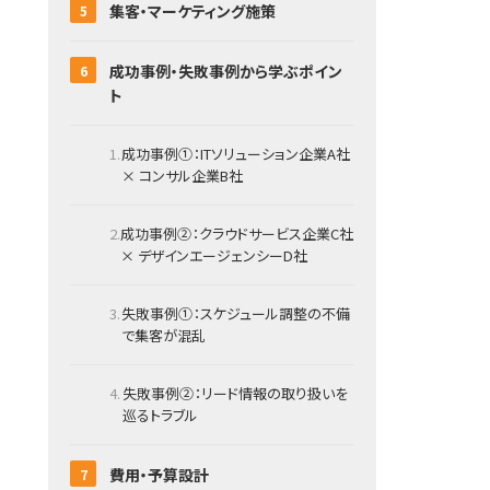
集客・マーケティング施策
成功事例・失敗事例から学ぶポイン
ト
成功事例①：ITソリューション企業A社
× コンサル企業B社
成功事例②：クラウドサービス企業C社
× デザインエージェンシーD社
失敗事例①：スケジュール調整の不備
で集客が混乱
失敗事例②：リード情報の取り扱いを
巡るトラブル
費用・予算設計