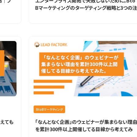
略｜フ
エンタープライズ開拓で失敗しないために。Bto
Bマーケティングのターゲティング戦略と3つの
意点
BtoBマーケティング
増えても
「なんとなく企画」のウェビナーが集まらない理
を累計300件以上開催してる目線から考えてみ
た。