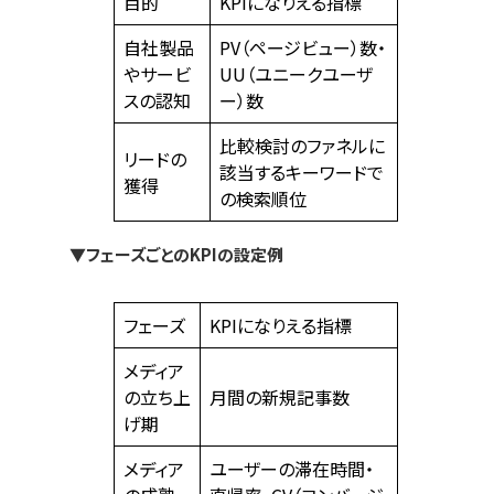
目的
KPIになりえる指標
自社製品
PV（ページビュー）数・
やサービ
UU（ユニークユーザ
スの認知
ー）数
比較検討のファネルに
リードの
該当するキーワードで
獲得
の検索順位
▼フェーズごとのKPIの設定例
フェーズ
KPIになりえる指標
メディア
の立ち上
月間の新規記事数
げ期
メディア
ユーザーの滞在時間・