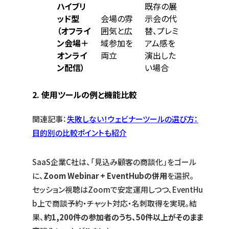
ハイブリ
既存の展
ッド型
会場の雰
示会の代
（オフライ
囲気と広
替、プレミ
ン会場＋
域参加を
アム感を
オンライ
両立
演出した
ン配信）
い場合
2. 使用ツールの例と機能比較
関連記事：
失敗しない！ウェビナーツールの選び方：
目的別の比較ポイントも紹介
SaaS企業C社は、「見込み顧客の商談化」をゴール
に、
Zoom Webinar + EventHubの併用
を選択。
セッション視聴はZoomで安定運用しつつ、EventHu
b上で商談予約・チャット対応・名刺取得を実現。結
果、
約1,200件の参加者のうち、50件以上がそのまま