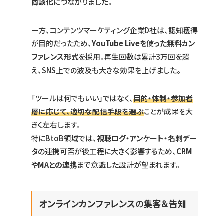
商談化
につながりました。
一方、コンテンツマーケティング企業D社は、認知獲得
が目的だったため、
YouTube Liveを使った無料カン
ファレンス形式
を採用。再生回数は累計3万回を超
え、SNS上での波及も大きな効果を上げました。
「ツールは何でもいい」ではなく、
目的・体制・参加者
層に応じて、適切な配信手段を選ぶ
ことが成果を大
きく左右します。
特にBtoB領域では、
視聴ログ・アンケート・名刺デー
タ
の連携可否が後工程に大きく影響するため、
CRM
やMAとの連携
まで意識した設計が望まれます。
オンラインカンファレンス
の
集客＆告知