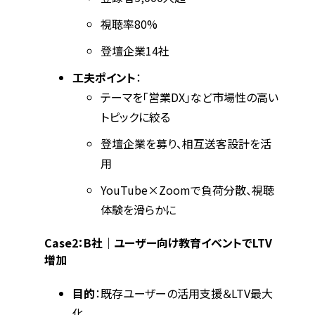
視聴率80%
登壇企業14社
工夫ポイント
：
テーマを「営業DX」など市場性の高い
トピックに絞る
登壇企業を募り、相互送客設計を活
用
YouTube×Zoomで負荷分散、視聴
体験を滑らかに
Case2：B社｜ユーザー向け教育イベントでLTV
増加
目的
：既存ユーザーの活用支援＆LTV最大
化