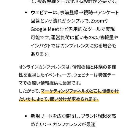
て、複数導線を一元化する設計が必要です。
ウェビナー
は、事前登録→視聴→アンケート
回答という流れがシンプルで、Zoomや
Google Meetなど汎用的なツールで実現
可能です。運営負荷は低いものの、情報量や
インパクトではカンファレンスに劣る場合も
あります。
オンラインカンファレンスは、
情報の幅と体験の多様
性
を重視したイベント。一方、ウェビナーは
特定テー
マでの深い情報提供
に最適です。
したがって、
マーケティングファネルのどこに働きかけ
たいかによって、使い分けが求められます
。
新規リードを広く獲得し、ブランド想起を高
めたい：→ カンファレンスが最適