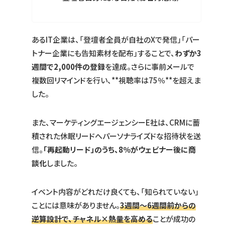
あるIT企業は、「登壇者全員が自社のXで発信」「パー
トナー企業にも告知素材を配布」することで、
わずか3
週間で2,000件の登録
を達成。さらに事前メールで
複数回リマインドを行い、**視聴率は75％**を超えま
した。
また、マーケティングエージェンシーE社は、CRMに蓄
積された休眠リードへパーソナライズドな招待状を送
信。
「再起動リード」のうち、8％がウェビナー後に商
談化
しました。
イベント内容がどれだけ良くても、「知られていない」
ことには意味がありません。
3週間〜6週間前からの
逆算設計で、チャネル×熱量を高める
ことが成功の