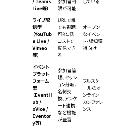
/ Teams
参加者制
している
Live等）
限が可能
ライブ配
URLで誰
信型
でも視聴
オープン
（YouTub
可能。低
なイベン
e Live /
コストで
ト・認知獲
Vimeo
配信でき
得向け
等）
る
イベント
参加者管
プラット
理、セッシ
フォーム
フルスケ
ョン分岐、
型
ールのオ
名刺交
（EventH
ンライン
換、アンケ
ub /
カンファレ
ート連携
oVice /
ンス
など機能
Eventor
が豊富
y等）