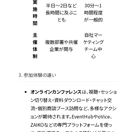
実
半日〜2日など
30分〜1
施
長時間に及ぶこ
時間程度
時
とも
が一般的
間
主
自社マー
催
複数部署や共催
ケティング
体
企業が関与
チーム中
制
心
3. 参加体験の違い
オンラインカンファレンス
は、視聴・セッショ
ン切り替え・資料ダウンロード・チャット交
流・個別商談ブース訪問など、多様なアクシ
ョンが期待されます。EventHubやoVice、
ZAIKOなどの専門プラットフォームを使っ