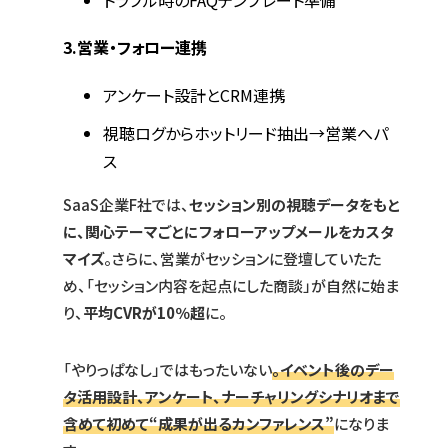
トラブル時のFAQテンプレート準備
3.
営業・フォロー連携
アンケート設計とCRM連携
視聴ログからホットリード抽出→営業へパ
ス
SaaS企業F社では、
セッション別の視聴データをもと
に、関心テーマごとにフォローアップメールをカスタ
マイズ
。さらに、営業がセッションに登壇していたた
め、「セッション内容を起点にした商談」が自然に始ま
り、
平均CVRが10％超
に。
「やりっぱなし」ではもったいない
。イベント後のデー
タ活用設計、アンケート、ナーチャリングシナリオまで
含めて初めて“成果が出るカンファレンス”
になりま