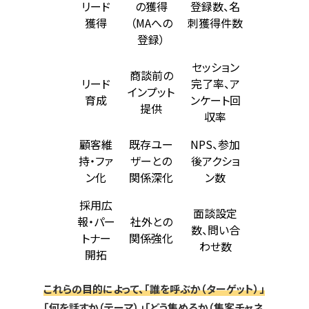
リード
の獲得
登録数、名
獲得
（MAへの
刺獲得件数
登録）
セッション
商談前の
リード
完了率、ア
インプット
育成
ンケート回
提供
収率
顧客維
既存ユー
NPS、参加
持・ファ
ザーとの
後アクショ
ン化
関係深化
ン数
採用広
面談設定
報・パー
社外との
数、問い合
トナー
関係強化
わせ数
開拓
これらの目的によって、「誰を呼ぶか（ターゲット）」
「何を話すか（テーマ）」「どう集めるか（集客チャネ