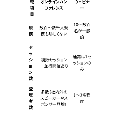
較
オンラインカン
ウェビナ
項
ファレンス
ー
目
10〜数百
規
数百〜数千人規
名が一般
模
模も珍しくない
的
セ
ッ
通常は1セ
シ
複数セッション
ッションの
ョ
＋並行開催あり
み
ン
数
登
多数（社内外の
壇
1〜3名程
スピーカーやス
者
度
ポンサー登壇）
数