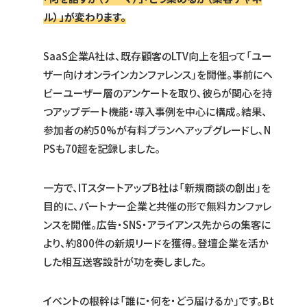
ル）」が変わります。
SaaS企業A社は、既存顧客のLTV向上を狙って「ユー
ザー向けオンラインカンファレンス」を開催。事前にヘ
ビーユーザー層のアンケートを取り、彼らが関心を持
つアップデート機能・導入事例を中心に構成。結果、
参加者の約50%が有料プランへアップグレードし、N
PSも70超を記録しました。
一方で、ITスタートアップB社は「新規商談の創出」を
目的に、パートナー企業と共催の形で無料カンファレ
ンスを開催。広告・SNS・アライアンス先からの集客に
より、約800件の新規リードを獲得。登壇企業を活か
した相互送客設計が功を奏しました。
イベントの根幹は「誰に・何を・どう届けるか」です。Bt