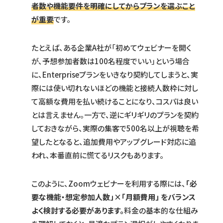
者数や機能要件を明確にしてからプランを選ぶこと
が重要
です。
たとえば、ある企業A社が「初めてウェビナーを開く
が、予想参加者数は100名程度でいい」という場合
に、Enterpriseプランをいきなり契約してしまうと、実
際には使い切れないほどの機能と接続人数枠に対し
て高額な費用を払い続けることになり、コスパは良い
とは言えません。一方で、逆にギリギリのプランを契約
しておきながら、実際の集客で500名以上が視聴を希
望したとなると、追加費用やアップグレード対応に追
われ、本番直前に慌てるリスクもあります。
このように、Zoomウェビナーを利用する際には、
「必
要な機能・想定参加人数」×「月額費用」 をバランス
よく検討する必要があります。
料金の基本的な仕組み