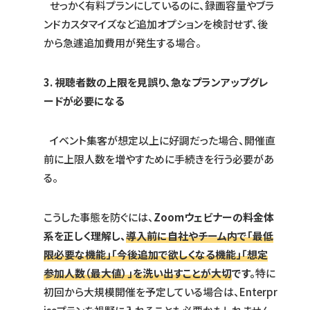
せっかく有料プランにしているのに、録画容量やブラ
ンドカスタマイズなど追加オプションを検討せず、後
から急遽追加費用が発生する場合。
3. 視聴者数の上限を見誤り、急なプランアップグレ
ードが必要になる
イベント集客が想定以上に好調だった場合、開催直
前に上限人数を増やすために手続きを行う必要があ
る。
こうした事態を防ぐには、
Zoomウェビナーの料金体
系を正しく理解し、
導入前に自社やチーム内で「最低
限必要な機能」「今後追加で欲しくなる機能」「想定
参加人数（最大値）」を洗い出すことが大切
です。
特に
初回から大規模開催を予定している場合は、Enterpr