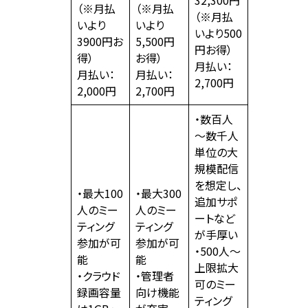
（※月払
（※月払
（※月払
いより
いより
いより500
3900円お
5,500円
円お得）
得）
お得）
月払い：
月払い：
月払い：
2,700円
2,000円
2,700円
・数百人
～数千人
単位の大
規模配信
を想定し、
・最大100
・最大300
追加サポ
人のミー
人のミー
ートなど
ティング
ティング
が手厚い
参加が可
参加が可
・500人～
能
能
上限拡大
・クラウド
・管理者
可のミー
録画容量
向け機能
ティング