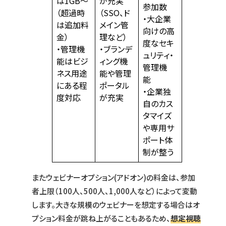
は1GB～
が充実
参加数
（超過時
（SSO、ド
・大企業
は追加料
メイン管
向けの高
金）
理など）
度なセキ
・管理機
・ブランデ
ュリティ・
能はビジ
ィング機
管理機
ネス用途
能や管理
能
にある程
ポータル
・企業独
度対応
が充実
自のカス
タマイズ
や専用サ
ポート体
制が整う
またウェビナーオプション(アドオン)の料金は、参加
者上限（100人、500人、1,000人など）によって変動
します。大きな規模のウェビナーを想定する場合はオ
プション料金が跳ね上がることもあるため、
想定視聴