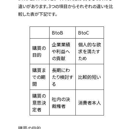
違いがあります。3つの項目からそれぞれの違いを比
較した表が下記です。
BtoB
BtoC
企業業績
個人的な欲
購買の
や利益へ
求を満たす
目的
の貢献
ため
購買ま
長期にわ
での期
たり検討す
比較的短い
間
る
購買の
社内の決
意思決
消費者本人
裁権者
定者
購買の目的