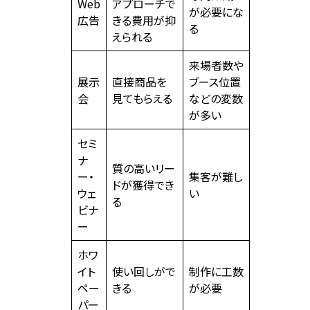
Web
アプローチで
が必要にな
広告
きる費用が抑
る
えられる
来場者数や
展示
直接商品を
ブース位置
会
見てもらえる
などの変数
が多い
セミ
ナ
質の高いリー
ー・
集客が難し
ドが獲得でき
ウェ
い
る
ビナ
ー
ホワ
イト
使い回しがで
制作に工数
ペー
きる
が必要
パー