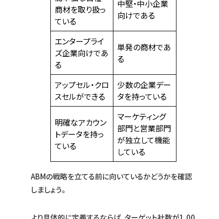
中堅・中小企業
商材を取り扱っ
向けである
ている
エンタープライ
単発の商材であ
ズ企業向けであ
る
る
アップセル・クロ
少数の企業デー
スセルができる
タを持っている
マーケティング
明確なアカウン
部門と営業部門
トデータを持っ
が独立して機能
ている
している
ABMの戦略を立てる前に向いているかどうかを確認
しましょう。
より具体的に定義するならば、ターゲット社数が1,00