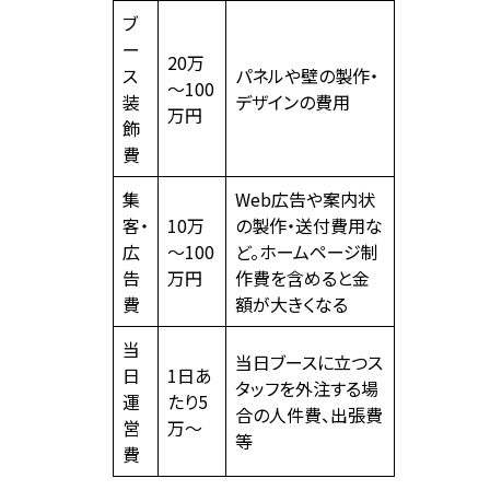
ブ
ー
20万
ス
パネルや壁の製作・
～100
装
デザインの費用
万円
飾
費
集
Web広告や案内状
客・
10万
の製作・送付費用な
広
～100
ど。ホームページ制
告
万円
作費を含めると金
費
額が大きくなる
当
当日ブースに立つス
日
1日あ
タッフを外注する場
運
たり5
合の人件費、出張費
営
万～
等
費