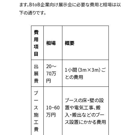
ます。BtoB企業向け展示会に必要な費用と相場は以
下の通りです。
費
用
相場
概要
項
目
出
20～
1小間（3m×3m）ご
展
70万
との費用
費
円
ブ
ー
ブースの床・壁の設
ス
10~60
置や電気工事、搬
施
万円
入・搬出などのブー
工
ス設置にかかる費用
費