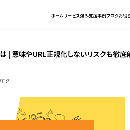
ホーム
サービス
強み
支援事例
ブログ
お役
タグとは | 意味やURL正規化しないリスクも徹底
ブログ