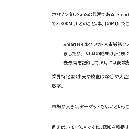
ホリゾンタルSaaSの代表である、Sma
で3,300MQLとのこと。単月のMQL
SmartHRはクラウド人事労務ソ
ましたが、TVCMの成果は計り知れ
去最高を記録して、6月には商談数
業界特化型（小売や飲食は除く）や大
数字。
市場が大きく、ターゲットも広いという
例えば、テレビCMですね。
認知を獲得す