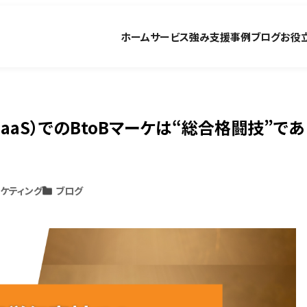
ホーム
サービス
強み
支援事例
ブログ
お役
aS）でのBtoBマーケは“総合格闘技”であ
ーケティング
ブログ