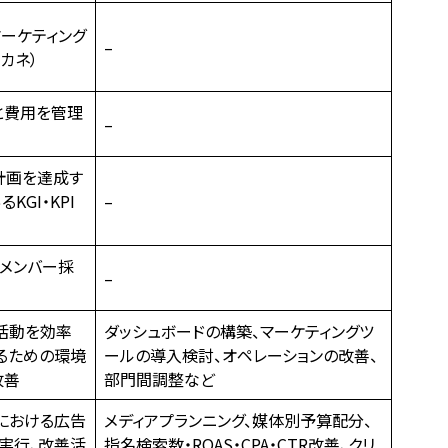
ーケティング
–
カネ）
と費用を管理
–
計画を達成す
GI・KPI
–
のメンバー採
–
活動を効率
ダッシュボードの構築、マーケティングツ
るための環境
ールの導入検討、オペレーションの改善、
改善
部門間調整など
ンにおける広告
メディアプランニング、媒体別予算配分、
実行、改善活
指名検索数・ROAS・CPA・CTR改善、クリ