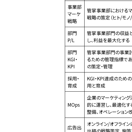
事業部
管掌事業部におけるマ
マーケ
戦略の策定（ヒト/モノ/
戦略
部門
管掌事業部門の収益
P/L
し、利益を最大化する
部門
管掌事業部門の事業
KGI・
るための管理指標であるK
KPI
の策定・管理
採用・
KGI・KPI達成のため
育成
用と育成
企業のマーケティング
MOps
的に運営し、最適化す
整備、オペレーション
オンライン/オフライ
広告出
出稿の戦略策定、施策