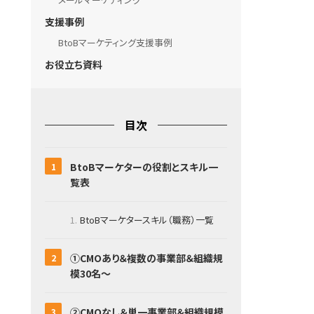
支援事例
BtoBマーケティング支援事例
お役立ち資料
目次
BtoBマーケターの役割とスキル一
覧表
BtoBマーケタースキル（職務）一覧
①CMOあり＆複数の事業部＆組織規
模30名～
②CMOなし＆単一事業部＆組織規模