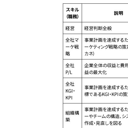
スキル
説明
（職務）
経営
経営判断全般
全社マ
事業計画を達成する
ーケ戦
ーケティング戦略の策定
略
カネ）
全社
企業全体の収益と費用
P/L
益の最大化
全社
事業計画を達成する
KGI・
標であるKGI・KPIの
KPI
事業計画を達成するた
組織構
ーやチームの構造、シ
築
作成・見直しを図る