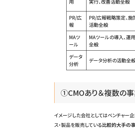
用
実行、改善活動全般
PR/広
PR/広報戦略策定、施
報
活動全般
MAツ
MAツールの導入、運
ール
全般
データ
データ分析の活動全
分析
①CMOあり＆複数の事
イメージした会社としてはベンチャー企
ス・製品を販売している
比較的大手の