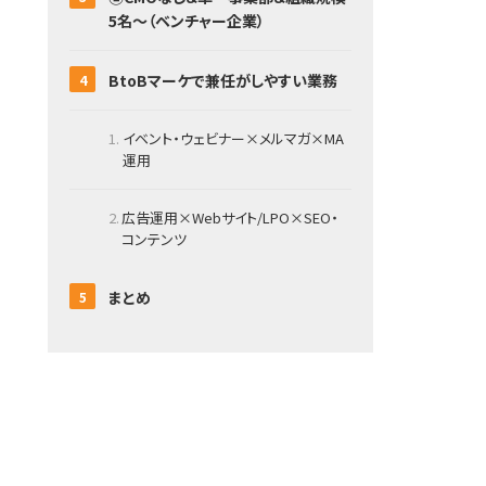
5名～（ベンチャー企業）
BtoBマーケで兼任がしやすい業務
イベント・ウェビナー×メルマガ×MA
運用
広告運用×Webサイト/LPO×SEO・
コンテンツ
まとめ