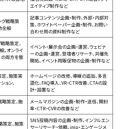
エイティブ制作など
記事コンテンツ企画・制作、外部・内部対
ング戦略策
策、ホワイトペーパー企画・制作、お問い
動全般
合わせ用の資料制作など
グ戦略策定、
イベント・展示会の企画・運営、ウェビナ
般。オンライ
ーの企画・運営、登壇者リサーチ、共催先
）の両方を管
開拓、イベント用販促物の企画・制作など
略策定、施策実
ホームページの改修、導線の追加、多言
ション、
語化、FAQ導入、VR・CTR改善、CTAの設
計・設置など
戦略策定、施
メールマガジンの企画・制作・送信、開封
率・CTR・CVRの改善など
SNS投稿内容の企画・制作、インフルエン
略策定、施策
サーリサーチ・依頼、imp・エンゲージメ