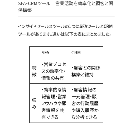
SFA・CRMツール｜営業活動を効率化と顧客と関
係構築
インサイドセールスツールの1つに
SFAツール
と
CRM
ツール
があります。違いは以下の表にまとめました。
SFA
CRM
・営業プロセ
特
・顧客との関係
スの効率化・
徴
構築と維持
情報の共有
・効率的な情
・顧客情報の
報管理・営業
一元管理・顧
強
ノウハウや顧
客の行動履歴
み
客情報を共
や購入履歴か
有できる
ら分析できる