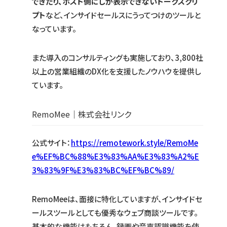
できたり、ホスト側にしか表示できないトークスクリ
プト
など、インサイドセールスにうってつけのツールと
なっています。
また導入のコンサルティングも実施しており、3,800社
以上の営業組織のDX化を支援したノウハウを提供し
ています。
RemoMee｜株式会社リンク
公式サイト：
https://remotework.style/RemoMe
e%EF%BC%88%E3%83%AA%E3%83%A2%E
3%83%9F%E3%83%BC%EF%BC%89/
RemoMeeは、面接に特化していますが、インサイドセ
ールスツールとしても優秀なウェブ商談ツールです。
基本的な機能はもちろん、録画や音声認識機能を使