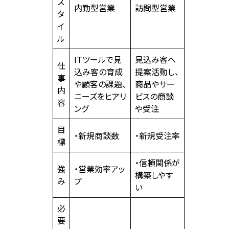
ス
内勤型営業
訪問型営業
タ
イ
ル
ITツールで見
見込み客へ
仕
込み客の育成
提案活動し、
事
や顧客の課題、
商品やサー
内
ニーズをヒアリ
ビスの商談
容
ング
や受注
目
・新規商談数
・新規受注率
標
・信頼関係が
強
・営業効率アッ
構築しやす
み
プ
い
必
要