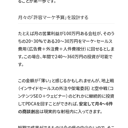
ることが第一歩です。
月々の「許容マーケ予算」を設計する
たとえば月の営業利益が100万円ある会社が、そのう
ちの20~30%である20〜30万円をマーケ・セールス
費用（広告費＋外注費＋人件費按分）に回せるとしま
す。この場合、年間で240〜360万円の投資が可能で
す。
この金額が「薄い」と感じるかもしれませんが、地上戦
（インサイドセールスの外注や架電委託）と空中戦（コ
ンテンツSEO＋ウェビナー）のどれかに継続的に投資
してPDCAを回すことができれば、
安定して月4〜6件
の商談創出
は現実的な射程内に入ってきます。
短期で成果がでるものは今の世の中少ないので、そこ