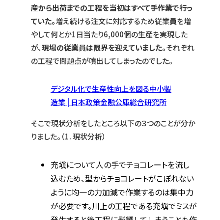
産から出荷までの工程を当初はすべて手作業で行っ
ていた。
増え続ける注文に対応するため従業員を増
やして何とか1日当たり6,000個の生産を実現した
が、
現場の従業員は限界を迎えていました。
それぞれ
の工程で問題点が噴出してしまったのでした。
デジタル化で生産性向上を図る中小製
造業 | 日本政策金融公庫総合研究所
そこで現状分析をしたところ以下の３つのことが分か
りました。（1. 現状分析）
充塡について人の手でチョコレートを流し
込むため、型からチョコレートがこぼれない
ように均一の力加減で作業するのは集中力
が必要です。川上の工程である充塡でミスが
発生すると後工程に影響してしまうことも作