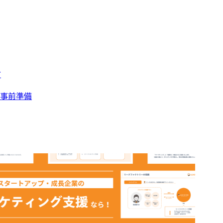
方
の事前準備