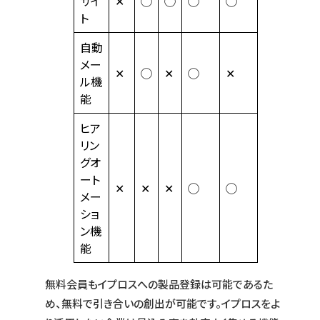
サイ
✕
◯
◯
◯
◯
ト
自動
メー
✕
◯
✕
◯
✕
ル機
能
ヒア
リン
グオ
ート
✕
✕
✕
◯
◯
メー
ショ
ン機
能
無料会員もイプロスへの製品登録は可能であるた
め、無料で引き合いの創出が可能です。イプロスをよ