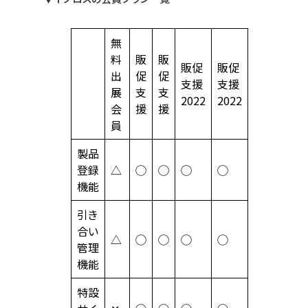
無
料
販
販
販促
販促
出
促
促
支援
支援
展
支
支
2022
2022
会
援
援
員
製品
登録
△
◯
◯
◯
◯
機能
引き
合い
△
◯
◯
◯
◯
管理
機能
特設