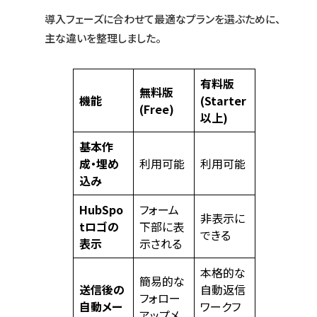
導入フェーズに合わせて最適なプランを選ぶために、
主な違いを整理しました。
有料版
無料版
機能
(Starter
(Free)
以上)
基本作
成・埋め
利用可能
利用可能
込み
HubSpo
フォーム
非表示に
tロゴの
下部に表
できる
表示
示される
本格的な
簡易的な
送信後の
自動返信
フォロー
自動メー
ワークフ
アップメ